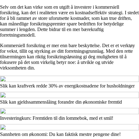
Selv om det kan virke som en utgift å investere i kommersiell
forsikring, kan det i realiteten være en kostnadseffektiv strategi. I stedet
for å bli rammet av store uforutsette kostnader, som kan true driften,
kan månedlige forsikringspremier spare bedriften for betydelige
summer i lengden. Dette bidrar til en mer bærekraftig
forretningsmodell.
Kommersiell forsikring er mer enn bare beskyttelse. Det er et verktøy
for vekst, tillit og styrking av ditt forretningsgrunnlag. Med den rette
tilnærmingen kan riktig forsikringsløsning gi deg muligheten til å
fokusere på det som virkelig betyr noe: å utvikle og utvide
virksomheten din.
Slik kan kraftverk redde 30% av energikostnadene for husholdninger
Slik kan gjeldssammenslåing forandre din økonomiske fremtid
Investeringkurs: Fremtiden til din lommebok, med et smil!
Sannheten om økonomi: Du kan faktisk mestre pengene dine!