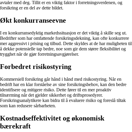
avtaler med deg. Tillit er en viktig faktor i forretningsverdenen, og
forsikring er en del av dette bildet.
Økt konkurranseevne
I en konkurransedyktig markedssituasjon er det viktig å skille seg ut.
Bedrifter som har omfattende forsikringsdekning, kan ofte konkurrere
mer aggressivt i prising og tilbud. Dette skyldes at de har muligheten til
å dekke potensielle tap bedre, noe som gir dem større fleksibilitet og
trygghet når de gjør forretningsavgjørelser.
Forbedret risikostyring
Kommersiell forsikring går hånd i hånd med risikostyring. Når en
bedrift har en klar forståelse av sine forsikringsbehov, kan den bedre
identifisere og mitigere risiko. Dette fører til en mer proaktiv
tilnærming når det gjelder sikkerhet og driftsprosedyrer.
Forsikringsanalytikere kan bidra til å evaluere risiko og foreslå tiltak
som kan redusere sårbarheten.
Kostnadseffektivitet og økonomisk
bærekraft