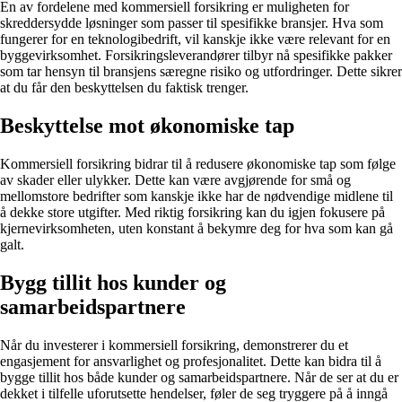
En av fordelene med kommersiell forsikring er muligheten for
skreddersydde løsninger som passer til spesifikke bransjer. Hva som
fungerer for en teknologibedrift, vil kanskje ikke være relevant for en
byggevirksomhet. Forsikringsleverandører tilbyr nå spesifikke pakker
som tar hensyn til bransjens særegne risiko og utfordringer. Dette sikrer
at du får den beskyttelsen du faktisk trenger.
Beskyttelse mot økonomiske tap
Kommersiell forsikring bidrar til å redusere økonomiske tap som følge
av skader eller ulykker. Dette kan være avgjørende for små og
mellomstore bedrifter som kanskje ikke har de nødvendige midlene til
å dekke store utgifter. Med riktig forsikring kan du igjen fokusere på
kjernevirksomheten, uten konstant å bekymre deg for hva som kan gå
galt.
Bygg tillit hos kunder og
samarbeidspartnere
Når du investerer i kommersiell forsikring, demonstrerer du et
engasjement for ansvarlighet og profesjonalitet. Dette kan bidra til å
bygge tillit hos både kunder og samarbeidspartnere. Når de ser at du er
dekket i tilfelle uforutsette hendelser, føler de seg tryggere på å inngå