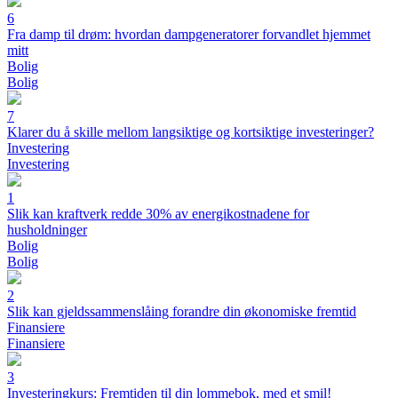
6
Fra damp til drøm: hvordan dampgeneratorer forvandlet hjemmet
mitt
Bolig
Bolig
7
Klarer du å skille mellom langsiktige og kortsiktige investeringer?
Investering
Investering
1
Slik kan kraftverk redde 30% av energikostnadene for
husholdninger
Bolig
Bolig
2
Slik kan gjeldssammenslåing forandre din økonomiske fremtid
Finansiere
Finansiere
3
Investeringkurs: Fremtiden til din lommebok, med et smil!